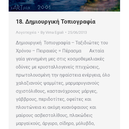
18. Δημιουργική Τοπιογραφία
Λογοτεχνία
By
Virna Egiali
25/06/2013
Δημιουργική Τοπιογραφία – Ταξιδιώτες του
Χρόνου – Πειραιεύς = Πέρασμα Ακταία
γαία γεννημένη μες στις κοσμοθεμελιακές
οδύνες με κρυσταλλογενείς πτυχώσεις,
πρωτολουσμένη την ηφαίστεια ενέργεια, όλο
χαλαζιανούς ψαμμίτες, μαρμαρυγιανούς
σχιστόλιθους, καστανόχροους μάργες,
γάββρους, περιδοτίτες, οφείτες και
πλουτώνεια κι ακόμη κυανόφαιους και
μαύρους ασβεστολίθους, πλακώδεις
μαργαϊκούς, άργυρο, σίδηρο, μόλυβδο,